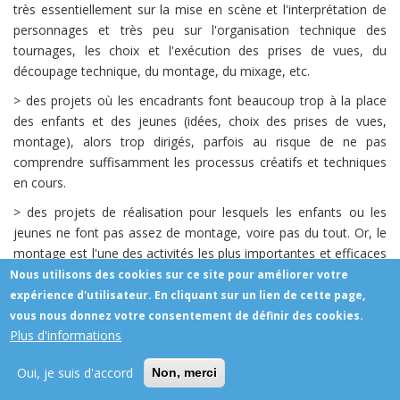
très essentiellement sur la mise en scène et l'interprétation de
personnages et très peu sur l'organisation technique des
tournages, les choix et l'exécution des prises de vues, du
découpage technique, du montage, du mixage, etc.
> des projets où les encadrants font beaucoup trop à la place
des enfants et des jeunes (idées, choix des prises de vues,
montage), alors trop dirigés, parfois au risque de ne pas
comprendre suffisamment les processus créatifs et techniques
en cours.
> des projets de réalisation pour lesquels les enfants ou les
jeunes ne font pas assez de montage, voire pas du tout. Or, le
montage est l'une des activités les plus importantes et efficaces
pour l'EMA :
https://www.adeifvideo.fr/drupal-8/node/275
Nous utilisons des cookies sur ce site pour améliorer votre
expérience d'utilisateur. En cliquant sur un lien de cette page,
> plus rarement, des projets de réalisation ambitieux, mais...
vous nous donnez votre consentement de définir des cookies.
pour lesquels leurs participant(e)s n'ont pas été
Plus d'informations
suffisamment préparés : absence d'initiation préalable aux
Oui, je suis d'accord
bases techniques ou initiation insuffisante ; absence d'une
Non, merci
démarche progressive (commencer d'abord par des