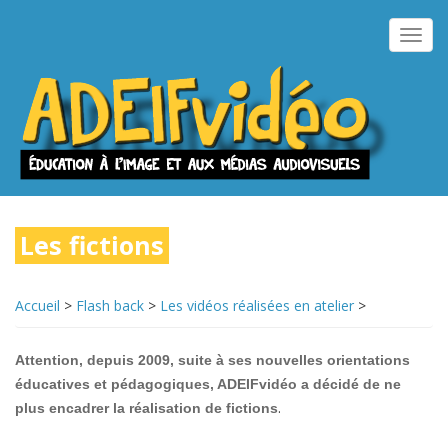
Aller
au
Toggl
contenu
navig
principal
Les fictions
Accueil
>
Flash back
>
Les vidéos réalisées en atelier
>
Attention, depuis 2009, suite à ses nouvelles orientations
éducatives et pédagogiques, ADEIFvidéo a décidé de ne
.
plus encadrer la réalisation de fictions