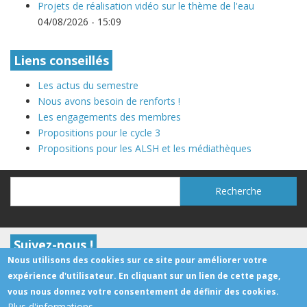
Projets de réalisation vidéo sur le thème de l'eau
04/08/2026 - 15:09
Liens conseillés
Les actus du semestre
Nous avons besoin de renforts !
Les engagements des membres
Propositions pour le cycle 3
Propositions pour les ALSH et les médiathèques
Recherche
Recherche
Suivez-nous !
Nous utilisons des cookies sur ce site pour améliorer votre
expérience d'utilisateur. En cliquant sur un lien de cette page,
vous nous donnez votre consentement de définir des cookies.
Contact
Facebook
Youtube
RSS
Plus d'informations