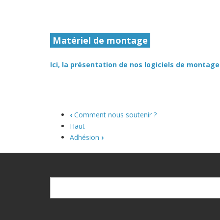
Matériel de montage
Ici, la présentation de nos logiciels de montage
‹
Comment nous soutenir ?
Haut
Adhésion
›
Recherche
Recherche