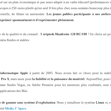
risqué sur un plan économique et pas assez adapté à un cadre éducatif (performances 
améscopes à 250 euros plutôt qu'un seul 8 fois plus cher, nous sommes beaucoup plus
ternelle, de filmer en autonomie.
Les jeunes publics
participants à nos atelier
'exprimer spontanément et d'expérimenter pleinement.
e de la qualité et du costaud :
5 trépieds Manfrotto 128 RC/190
! Un choix un pe
éra fluides et stables.
 informatique Apple
à partir de 2005. Nous avons fait ce choix pour la stabil
t Pro X
, mais aussi pour
la fiabilité et la puissance du matériel
. Aujourd'hui, pour
comme Studio Vegas, ou Adobe Premiere pour les monteurs plus confirmés, sont
 applications des Mac.
e de gamme sans système d'exploitation
. Nous y installons le système
Linux
et, 
itif
Média J' Space
.