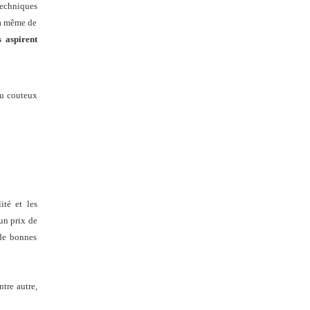
techniques
 à même de
s aspirent
u couteux
ité et les
 un prix de
 de bonnes
entre autre,