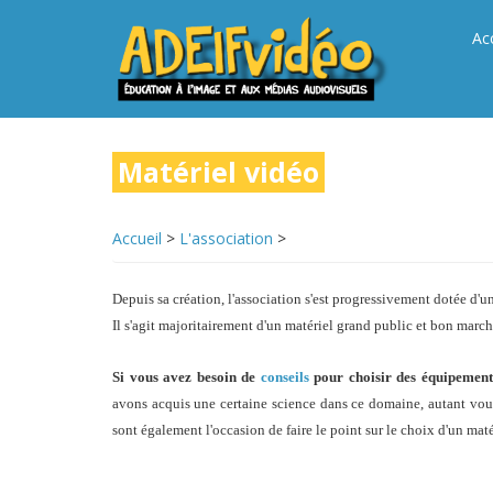
Aller
au
Ac
contenu
principal
Matériel vidéo
Accueil
>
L'association
>
Depuis sa création, l'association s'est progressivement dotée d'u
Il s'agit majoritairement d'un matériel grand public et bon marché
Si vous avez besoin de
conseils
pour choisir des équipements
avons acquis une certaine science dans ce domaine, autant vous 
sont également l'occasion de faire le point sur le choix d'un matér