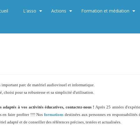
cueil
L'asso
Actions
Formation et médiation
+
+
+
n important parc de matériel audiovisuel et informatique.
, choisi pour sa robustesse et sa simplicité d'utilisation.
 adaptés à vos activités éducatives, contactez-nous !
Après 25 années d'expéri
en faire profiter !!!! Nos
formations
destinées aux personnes en responsabilités 
iel adapté et de conseiller des références précises, testées et actualisées.