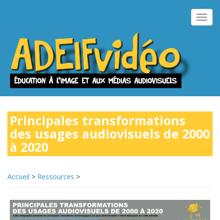
Aller
au
Toggl
contenu
navig
principal
Principales transformations
des usages audiovisuels de 2000
à 2020
Accueil
>
Ressources
>