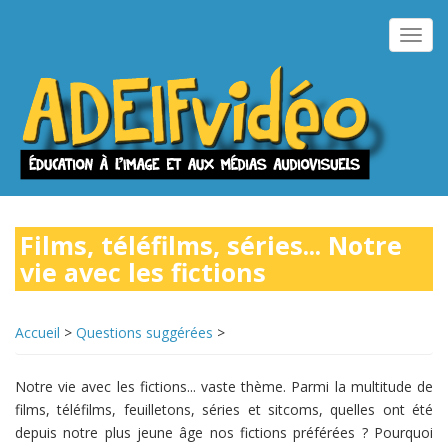
Aller
au
Toggl
contenu
navig
principal
Films, téléfilms, séries... Notre
vie avec les fictions
Accueil
>
Questions suggérées
>
Notre vie avec les fictions... vaste thème. Parmi la multitude de
films, téléfilms, feuilletons, séries et sitcoms, quelles ont été
depuis notre plus jeune âge nos fictions préférées ? Pourquoi