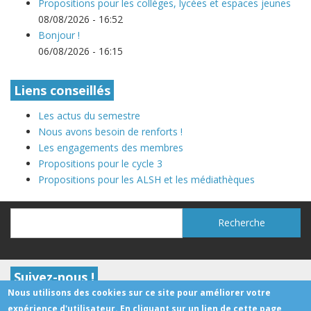
Propositions pour les collèges, lycées et espaces jeunes
08/08/2026 - 16:52
Bonjour !
06/08/2026 - 16:15
Liens conseillés
Les actus du semestre
Nous avons besoin de renforts !
Les engagements des membres
Propositions pour le cycle 3
Propositions pour les ALSH et les médiathèques
Recherche
Recherche
Suivez-nous !
Nous utilisons des cookies sur ce site pour améliorer votre
expérience d'utilisateur. En cliquant sur un lien de cette page,