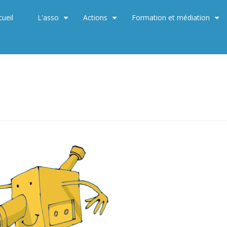
cueil
L'asso
Actions
Formation et médiation
+
+
+