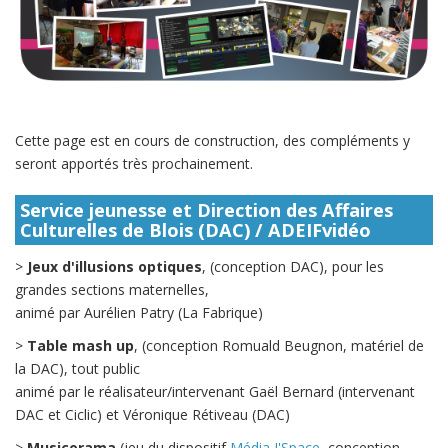
Cette page est en cours de construction, des compléments y
seront apportés très prochainement.
Service jeunesse et Direction des Affaires
Culturelles de Blois (DAC) / ADEIFvidéo
>
Jeux d'illusions optiques
, (conception DAC), pour les
grandes sections maternelles,
animé par Aurélien Patry (La Fabrique)
>
Table mash up
, (conception Romuald Beugnon, matériel de
la DAC), tout public
animé par le réalisateur/intervenant Gaël Bernard (intervenant
DAC et Ciclic) et Véronique Rétiveau (DAC)
>
Musicorama
(jeu du dispositif
Média J'Space
, conception