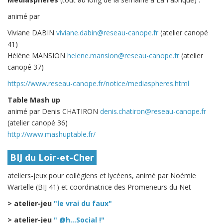
animé par
Viviane DABIN
viviane.dabin@reseau-canope.fr
(atelier canopé
41)
Hélène MANSION
helene.mansion@reseau-canope.fr
(atelier
canopé 37)
https://www.reseau-canope.fr/notice/mediaspheres.html
Table Mash up
animé par Denis CHATIRON
denis.chatiron@reseau-canope.fr
(atelier canopé 36)
http://www.mashuptable.fr/
BIJ du Loir-et-Cher
ateliers-jeux pour collégiens et lycéens, animé par Noémie
Wartelle (BIJ 41) et coordinatrice des Promeneurs du Net
> atelier-jeu
"le vrai du faux"
> atelier-jeu
" @h...Social !"