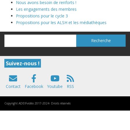
Nous avons besoin de renforts !
Les engagements des membres
Propositions pour le cycle 3
Propositions pour les ALSH et les médiathèques
Recherche
Recherche
Suivez-nous !
Contact
Facebook
Youtube
RSS
Copyright ADEIFvidéo 2017-2024· Droits réservés