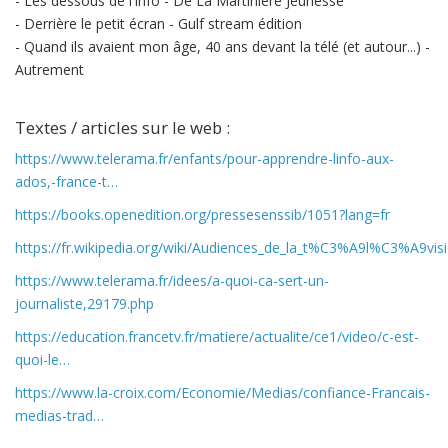
- Les dessous de l'info - De La Martinière Jeunesse
- Derrière le petit écran - Gulf stream édition
- Quand ils avaient mon âge, 40 ans devant la télé (et autour...) -
Autrement
Textes / articles sur le web :
https://www.telerama.fr/enfants/pour-apprendre-linfo-aux-
ados,-france-t…
https://books.openedition.org/pressesenssib/1051?lang=fr
https://fr.wikipedia.org/wiki/Audiences_de_la_t%C3%A9l%C3%A9vis
https://www.telerama.fr/idees/a-quoi-ca-sert-un-
journaliste,29179.php
https://education.francetv.fr/matiere/actualite/ce1/video/c-est-
quoi-le…
https://www.la-croix.com/Economie/Medias/confiance-Francais-
medias-trad…