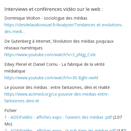
Interviews et conférences vidéo sur le web :
Dominique Wolton - sociologue des médias
https://clesdelaudiovisuel.fr/Analyser/Tendances-et-evolutions-
des-medi…
De Gutenberg à Internet, l’évolution des médias jusqu’aux
réseaux numériques
https://www.youtube.com/watch?v=3_yMgj_Csrk
Edwy Plenel et Daniel Cornu - La fabrique de la vérité
médiatique
https://www.youtube.com/watch?v=30-Bghr-vwM
Le pouvoir des médias : entre fantasmes, déni et réalité
https://www.acrimed.org/Le-pouvoir-des-medias-entre-
fantasmes-deni-et
Fichier
1 - ADEIFvidéo - affiches expo - l'univers des médias .pdf
(2.07
Mo)
2 - ADEIFvidéo - affiches expo - la pub dans les médias.pdf
(3.87