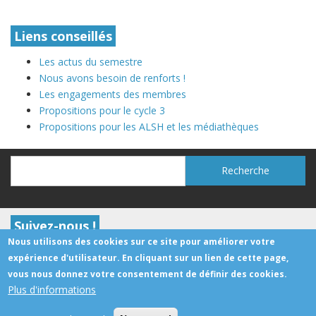
Liens conseillés
Les actus du semestre
Nous avons besoin de renforts !
Les engagements des membres
Propositions pour le cycle 3
Propositions pour les ALSH et les médiathèques
Recherche
Recherche
Suivez-nous !
Nous utilisons des cookies sur ce site pour améliorer votre
expérience d'utilisateur. En cliquant sur un lien de cette page,
vous nous donnez votre consentement de définir des cookies.
Contact
Facebook
Youtube
RSS
Plus d'informations