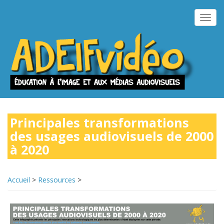
Aller
au
Toggl
contenu
navig
principal
Principales transformations
des usages audiovisuels de 2000
à 2020
Accueil
>
Ressources
>