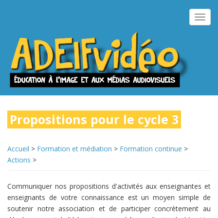
Aller
au
Toggl
contenu
navig
principal
Propositions pour le cycle 3
Accueil
>
Formation et médiation
>
Formation continue
>
Actions
>
Communiquer nos propositions d'activités aux enseignantes et
enseignants de votre connaissance est un moyen simple de
soutenir notre association et de participer concrètement au