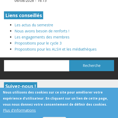
06/08/2026 - 16:15
Liens conseillés
Les actus du semestre
Nous avons besoin de renforts !
Les engagements des membres
Propositions pour le cycle 3
Propositions pour les ALSH et les médiathèques
Recherche
Recherche
Suivez-nous !
Nous utilisons des cookies sur ce site pour améliorer votre
expérience d'utilisateur. En cliquant sur un lien de cette page,
vous nous donnez votre consentement de définir des cookies.
Contact
Facebook
Youtube
RSS
Plus d'informations