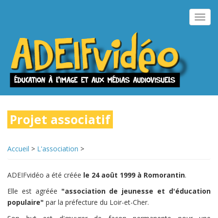
Aller
au
Toggl
contenu
navig
principal
Projet associatif
Accueil
>
L'association
>
ADEIFvidéo a été créée
le 24 août 1999 à Romorantin
.
Elle est
agréée
"association de jeunesse et d'éducation
populaire"
par la préfecture du Loir-et-Cher.