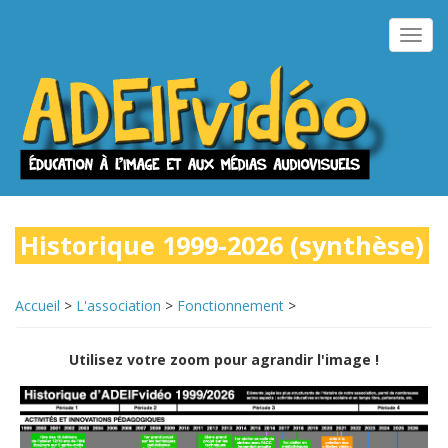
Aller
au
Toggl
contenu
navig
principal
Historique 1999-2026 (synthèse)
Accueil
>
L'association
>
Fonctionnement
>
Utilisez votre zoom pour agrandir l'image !