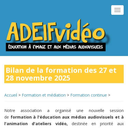
Aller
au
Toggl
contenu
navig
principal
Bilan de la formation des 27 et
28 novembre 2025
Accueil
>
Formation et médiation
>
Formation continue
>
Notre association a organisé une nouvelle session
de
formation à l'éducation aux médias audiovisuels et à
l'animation d'ateliers vidéo,
destinée en priorité aux